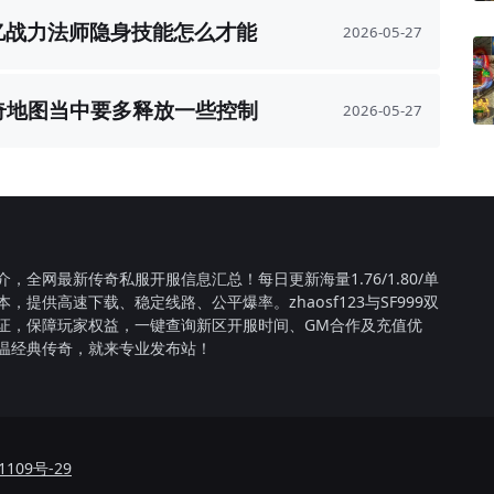
亿战力法师隐身技能怎么才能
2026-05-27
够使用
传奇地图当中要多释放一些控制
2026-05-27
性的技能
介，全网最新传奇私服开服信息汇总！每日更新海量1.76/1.80/单
本，提供高速下载、稳定线路、公平爆率。zhaosf123与SF999双
证，保障玩家权益，一键查询新区开服时间、GM合作及充值优
温经典传奇，就来专业发布站！
1109号-29